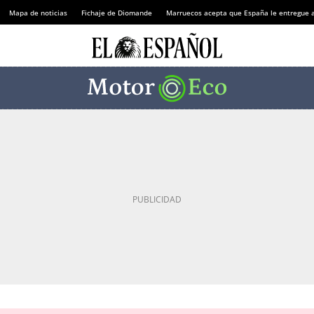
Mapa de noticias
Fichaje de Diomande
Marruecos acepta que España le entregue 