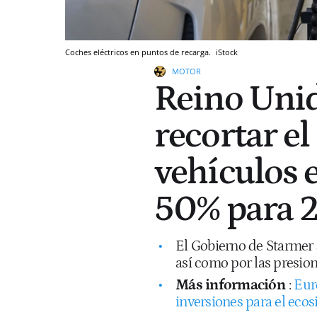
Coches eléctricos en puntos de recarga.
iStock
MOTOR
Reino Unid
recortar e
vehículos e
50% para 
El Gobierno de Starmer s
así como por las presione
Más información
:
Eur
inversiones para el ecos