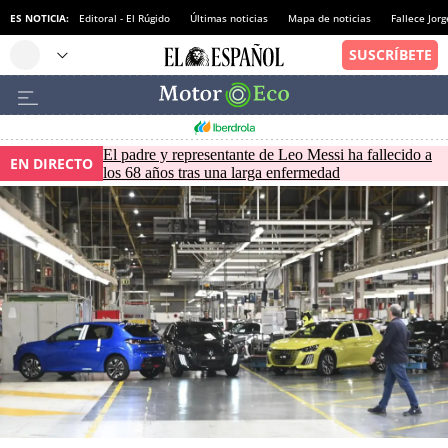
ES NOTICIA:
Editoral - El Rúgido
Últimas noticias
Mapa de noticias
Fallece Jor
El padre y representante de Leo Messi ha fallecido a
EN DIRECTO
los 68 años tras una larga enfermedad