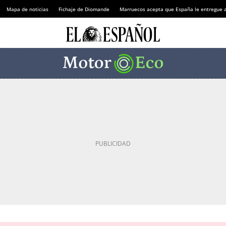
Mapa de noticias
Fichaje de Diomande
Marruecos acepta que España le entregue 