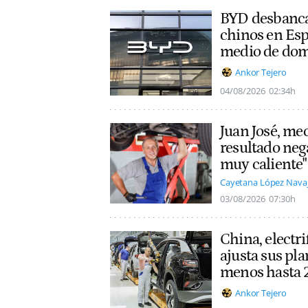
BYD desbanca
chinos en Esp
medio de dom
Ankor Tejero
04/08/2026
02:34h
Juan José, mec
resultado nega
muy caliente"
Cayetana López Nava
03/08/2026
07:30h
China, electri
ajusta sus pla
menos hasta
Ankor Tejero