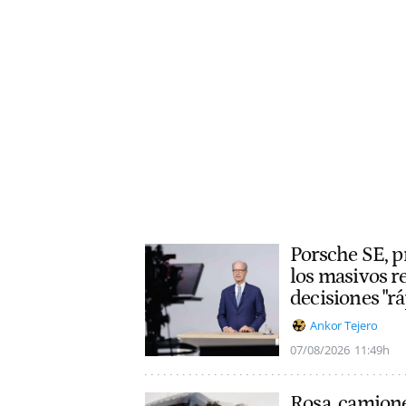
Porsche SE, p
los masivos r
decisiones "rá
Ankor Tejero
07/08/2026
11:49h
Rosa, camione