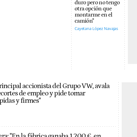
duro pero no tengo
otra opción que
montarme en el
camión"
Cayetana López Navajas
rincipal accionista del Grupo VW, avala
ecortes de empleo y pide tomar
pidas y firmes"
ra: "En la fábrica ganaba 1.200 €, en