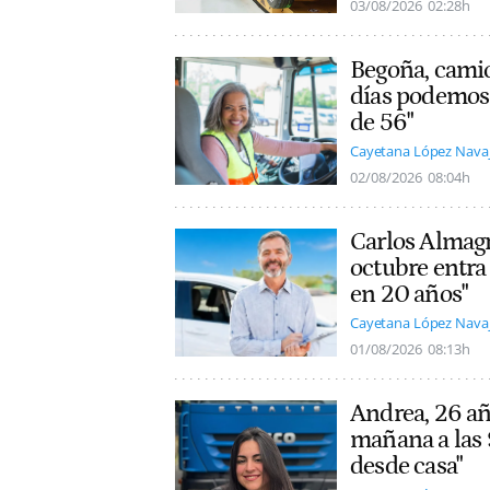
03/08/2026
02:28h
Begoña, camio
días podemos 
de 56"
Cayetana López Nava
02/08/2026
08:04h
Carlos Almagro
octubre entra
en 20 años"
Cayetana López Nava
01/08/2026
08:13h
Andrea, 26 añ
mañana a las 
desde casa"