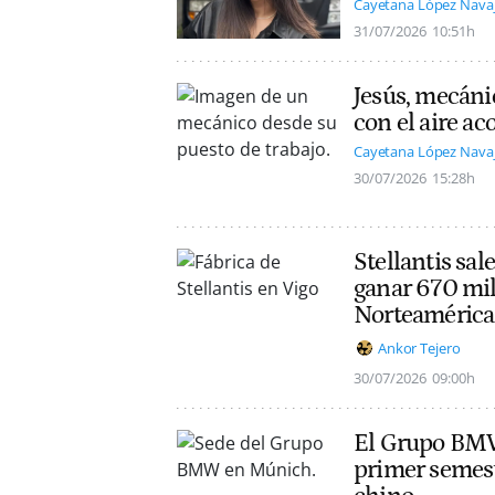
Cayetana López Nava
31/07/2026
10:51h
Jesús, mecáni
con el aire a
Cayetana López Nava
30/07/2026
15:28h
Stellantis sal
ganar 670 mil
Norteamérica
Ankor Tejero
30/07/2026
09:00h
El Grupo BMW 
primer semest