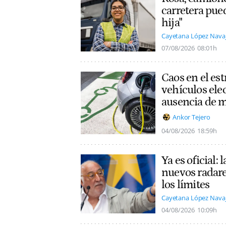
carretera pue
hija"
Cayetana López Nava
07/08/2026
08:01h
Caos en el es
vehículos ele
ausencia de 
Ankor Tejero
04/08/2026
18:59h
Ya es oficial:
nuevos radare
los límites
Cayetana López Nava
04/08/2026
10:09h