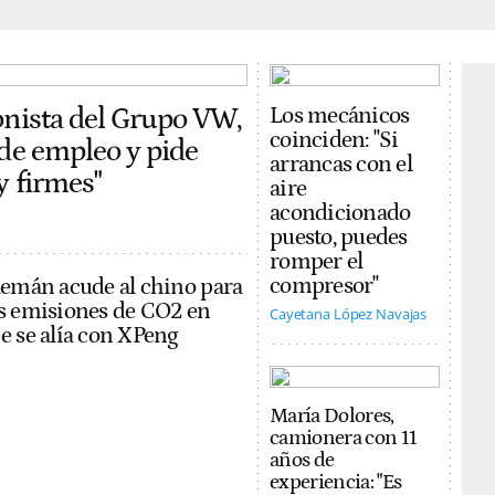
onista del Grupo VW,
Los mecánicos
coinciden: "Si
 de empleo y pide
arrancas con el
y firmes"
aire
acondicionado
puesto, puedes
romper el
compresor"
lemán acude al chino para
s emisiones de CO2 en
Cayetana López Navajas
e se alía con XPeng
María Dolores,
camionera con 11
años de
experiencia: "Es