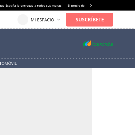
que España le entregue a todos sus menas
El precio del alquiler de vivienda baja por pri
UTOMÓVIL