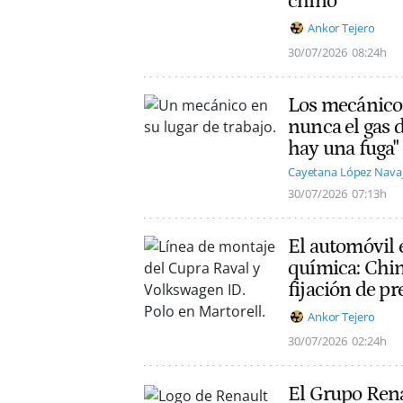
chino
Ankor Tejero
30/07/2026
08:24h
Los mecánicos
nunca el gas d
hay una fuga"
Cayetana López Nava
30/07/2026
07:13h
El automóvil e
química: Chin
fijación de pr
Ankor Tejero
30/07/2026
02:24h
El Grupo Rena