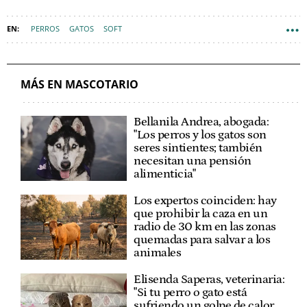
PERROS
GATOS
SOFT
MÁS EN MASCOTARIO
Bellanila Andrea, abogada:
"Los perros y los gatos son
seres sintientes; también
necesitan una pensión
alimenticia"
Los expertos coinciden: hay
que prohibir la caza en un
radio de 30 km en las zonas
quemadas para salvar a los
animales
Elisenda Saperas, veterinaria:
"Si tu perro o gato está
sufriendo un golpe de calor,