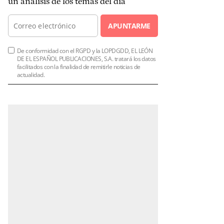
un análisis de los temas del día
APUNTARME
De conformidad con el RGPD y la LOPDGDD, EL LEÓN
DE EL ESPAÑOL PUBLICACIONES, S.A. tratará los datos
facilitados con la finalidad de remitirle noticias de
actualidad.