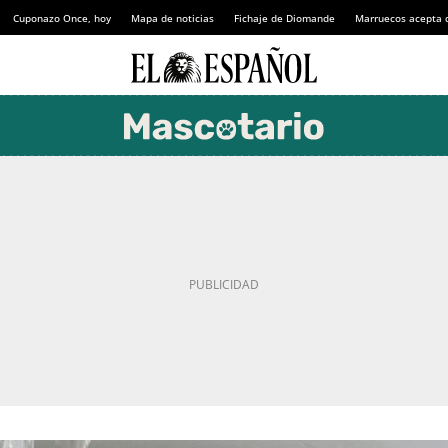
Cuponazo Once, hoy
Mapa de noticias
Fichaje de Diomande
Marruecos acepta 