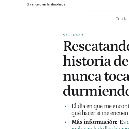
El vencejo en la almohada.
Con la
MASCOTARIO
Rescatando
historia d
nunca toca
durmiendo
El día en que me encont
qué hacer si me encuent
Más información:
E
s 
incluyan ladrillos hueco