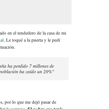
do en el tendedero de la casa de mi
al
. Le toqué a la puerta y le pedí
ituación.
aña ha perdido 7 millones de
u población ha caído un 20%"
os, por lo que me dejó pasar de
El pobre ave tenía
brí la ventana.