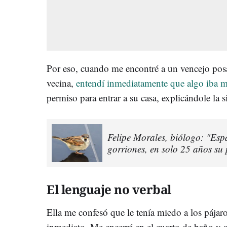
Por eso, cuando me encontré a un vencejo posa
vecina,
entendí inmediatamente que algo iba m
permiso para entrar a su casa, explicándole la s
Felipe Morales, biólogo: "Esp
gorriones, en solo 25 años s
El lenguaje no verbal
Ella me confesó que le tenía miedo a los pájar
inmediato. Me encerré en el cuarto de baño y a