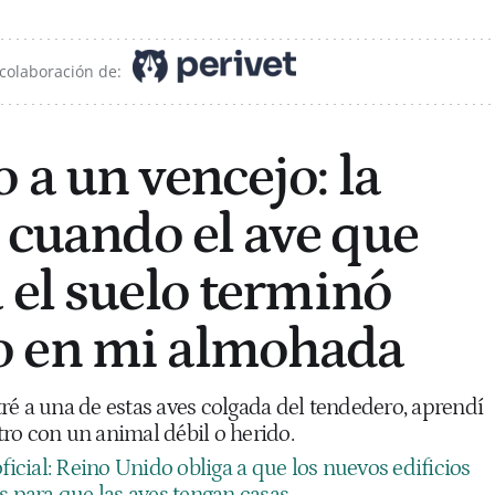
 colaboración de:
 a un vencejo: la
e cuando el ave que
 el suelo terminó
 en mi almohada
ré a una de estas aves colgada del tendedero, aprendí
ro con un animal débil o herido.
oficial: Reino Unido obliga a que los nuevos edificios
s para que las aves tengan casas