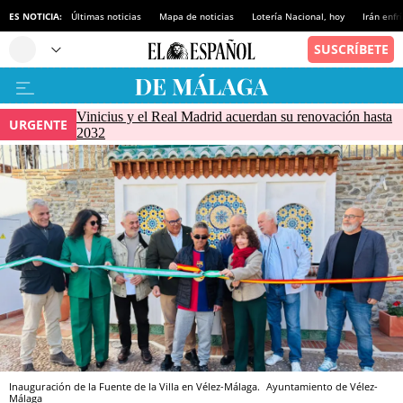
ES NOTICIA:
Últimas noticias
Mapa de noticias
Lotería Nacional, hoy
Irán enfr
Vinicius y el Real Madrid acuerdan su renovación hasta
URGENTE
2032
Inauguración de la Fuente de la Villa en Vélez-Málaga.
Ayuntamiento de Vélez-
Málaga