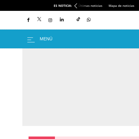
ES NOTICIA:
Últimas noticias
Mapa de noticias