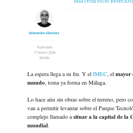
una cena en el Refecto
Sebastián Sánchez
Publicada
17 enero 2026
06:50h
mayor 
La espera llega a su fin. Y el
IMEC
, el
mundo
, toma ya forma en Málaga.
Lo hace aún sin obras sobre el terreno, pero co
van a permitir levantar sobre el Parque Tecno
situar a la capital de la 
complejo llamado a
mundial
.