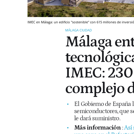
IMEC en Málaga: un edificio "sostenible" con 615 millones de invers
MÁLAGA CIUDAD
Málaga entr
tecnológic
IMEC: 230 
complejo 
El Gobierno de España li
semiconductores, que se 
le dará suministro.
Más información
:
Así 