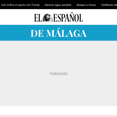
Irán enfría el pacto con Trump
Hackeo agua potable
Ataque a Ceuta
Teléfonos d