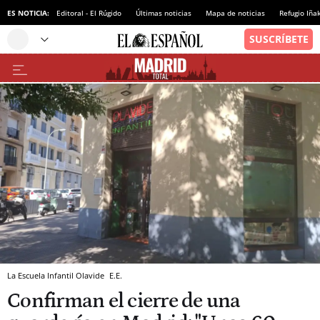
ES NOTICIA:
Editoral - El Rúgido
Últimas noticias
Mapa de noticias
Refugio Iña
La Escuela Infantil Olavide
E.E.
Confirman el cierre de una