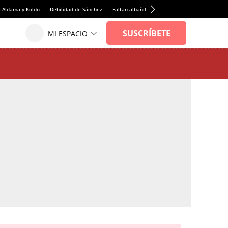
e Aldama y Koldo
Debilidad de Sánchez
Faltan albañiles
Rentabilidad de la viviend