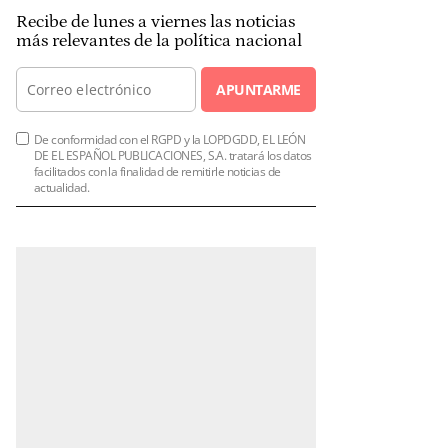
Recibe de lunes a viernes las noticias
más relevantes de la política nacional
APUNTARME
De conformidad con el RGPD y la LOPDGDD, EL LEÓN
DE EL ESPAÑOL PUBLICACIONES, S.A. tratará los datos
facilitados con la finalidad de remitirle noticias de
actualidad.