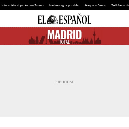
Irán enfría el pacto con Trump
Hackeo agua potable
Ataque a Ceuta
Teléfonos d