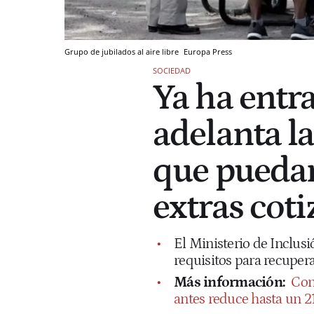
Grupo de jubilados al aire libre
Europa Press
SOCIEDAD
Ya ha entra
adelanta la
que puedan
extras cot
El Ministerio de Inclus
requisitos para recuperar
Más información:
Con
antes reduce hasta un 2