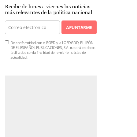
Recibe de lunes a viernes las noticias
más relevantes de la política nacional
APUNTARME
De conformidad con el RGPD y la LOPDGDD, EL LEÓN
DE EL ESPAÑOL PUBLICACIONES, S.A. tratará los datos
facilitados con la finalidad de remitirle noticias de
actualidad.