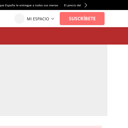
que España le entregue a todos sus menas
El precio del alquiler de vivienda baja por pri