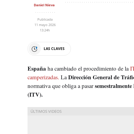
Daniel Nieva
Publicada
11 mayo 2026
13:24h
LAS CLAVES
España
ha cambiado el procedimiento de la
I
Dirección General de Tráfi
camperizadas.
La
semestralmente 
normativa que obliga a pasar
(ITV).