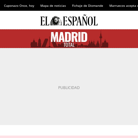
Cuponazo Once, hoy
Mapa de noticias
Fichaje de Diomande
Marruecos acepta 