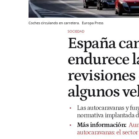
Coches circulando en carretera.
Europa Press
SOCIEDAD
España cam
endurece l
revisiones
algunos ve
Las autocaravanas y fur
normativa implantada d
Más información:
Aum
autocaravanas: el secto