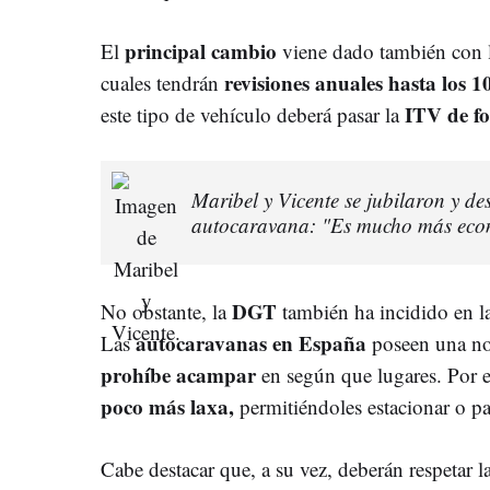
principal cambio
El
viene dado también con 
revisiones anuales hasta los 1
cuales tendrán
ITV de fo
este tipo de vehículo deberá pasar la
Maribel y Vicente se jubilaron y de
autocaravana: "Es mucho más econ
DGT
No obstante, la
también ha incidido en la
autocaravanas en España
Las
poseen una no
prohíbe acampar
en según que lugares. Por e
poco más laxa,
permitiéndoles estacionar o par
Cabe destacar que, a su vez, deberán respetar l