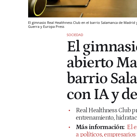
El gimnasio Real Healthness Club en el barrio Salamanca de Madrid y
Guerra y Europa Press
SOCIEDAD
El gimnasi
abierto Max
barrio Sa
con IA y d
Real Healthness Club pr
entrenamiento, hidratac
Más información:
El 
a políticos, empresarios