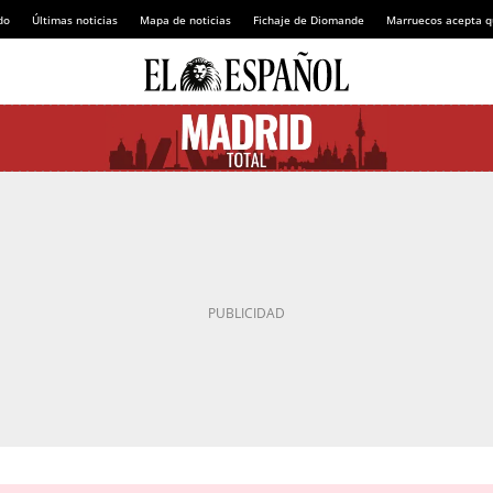
do
Últimas noticias
Mapa de noticias
Fichaje de Diomande
Marruecos acepta q