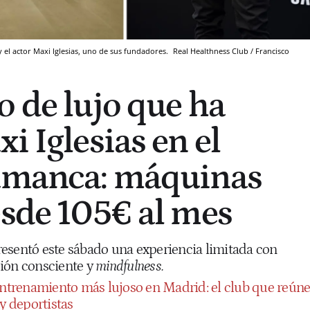
 el actor Maxi Iglesias, uno de sus fundadores.
Real Healthness Club / Francisco
o de lujo que ha
i Iglesias en el
lamanca: máquinas
esde 105€ al mes
esentó este sábado una experiencia limitada con
ión consciente y
mindfulness.
entrenamiento más lujoso en Madrid: el club que reún
 y deportistas