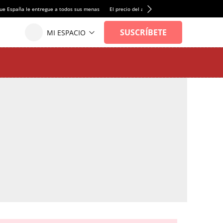
ue España le entregue a todos sus menas
El precio del alquiler de vivienda baja por prim