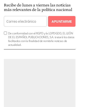
Recibe de lunes a viernes las noticias
más relevantes de la política nacional
APUNTARME
De conformidad con el RGPD y la LOPDGDD, EL LEÓN
DE EL ESPAÑOL PUBLICACIONES, S.A. tratará los datos
facilitados con la finalidad de remitirle noticias de
actualidad.