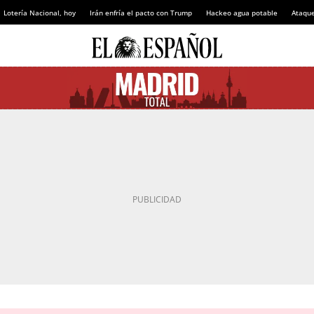
Lotería Nacional, hoy
Irán enfría el pacto con Trump
Hackeo agua potable
Ataque