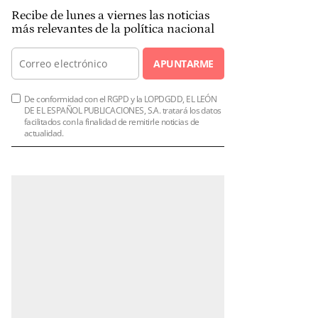
Recibe de lunes a viernes las noticias
más relevantes de la política nacional
APUNTARME
De conformidad con el RGPD y la LOPDGDD, EL LEÓN
DE EL ESPAÑOL PUBLICACIONES, S.A. tratará los datos
facilitados con la finalidad de remitirle noticias de
actualidad.