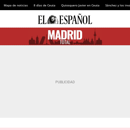
Mapa de noticias
8 días de Ceuta
Quiosquero Javier en Ceuta
Sánchez y los inv