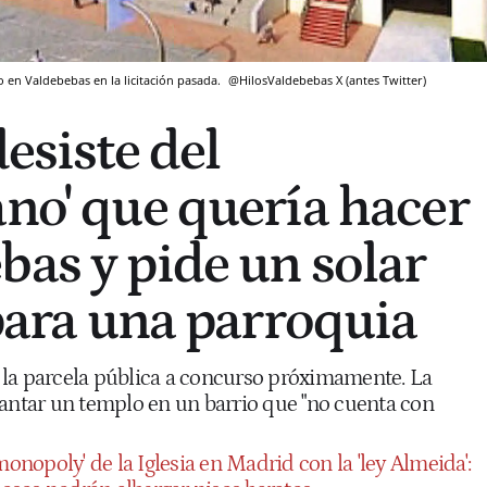
o en Valdebebas en la licitación pasada.
@HilosValdebebas
X (antes Twitter)
desiste del
ano' que quería hacer
bas y pide un solar
 para una parroquia
la parcela pública a concurso próximamente. La
vantar un templo en un barrio que "no cuenta con
monopoly' de la Iglesia en Madrid con la 'ley Almeida':