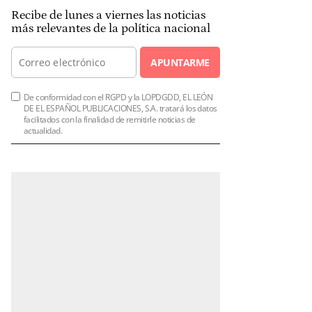
Recibe de lunes a viernes las noticias
más relevantes de la política nacional
APUNTARME
De conformidad con el RGPD y la LOPDGDD, EL LEÓN
DE EL ESPAÑOL PUBLICACIONES, S.A. tratará los datos
facilitados con la finalidad de remitirle noticias de
actualidad.