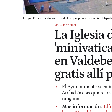
Proyección virtual del centro religioso propuesto por el Arzobispad
MADRID CAPITAL
La Iglesia 
'minivatic
en Valdebe
gratis allí
El Ayuntamiento sacará 
Archidiócesis quiere le
ninguna".
Más información:
El '