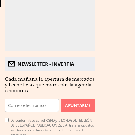
NEWSLETTER - INVERTIA
Cada mañana la apertura de mercados
y las noticias que marcarán la agenda
económica
APUNTARME
De conformidad con el RGPD y la LOPDGDD, EL LEÓN
DE EL ESPAÑOL PUBLICACIONES, S.A. tratará los datos
facilitados con la finalidad de remitirle noticias de
actualidad.