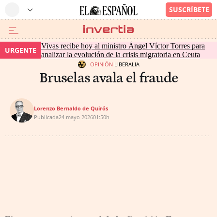
Vivas recibe hoy al ministro Ángel Víctor Torres para
URGENTE
analizar la evolución de la crisis migratoria en Ceuta
OPINIÓN
LIBERALIA
Bruselas avala el fraude
Lorenzo Bernaldo de Quirós
Publicada
24 mayo 2026
01:50h