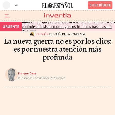
Italia ve "desproporcionada" la reacción de Sánchez a sus
URGENTE
controles e insiste en proteger sus fronteras tras el asalto
de Ceuta
OPINIÓN
DESPUÉS DE LA PANDEMIA
La nueva guerra no es por los clics:
es por nuestra atención más
profunda
Enrique Dans
Publicada
12 noviembre 2025
02:02h