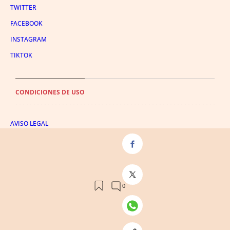
TWITTER
FACEBOOK
INSTAGRAM
TIKTOK
CONDICIONES DE USO
AVISO LEGAL
POLÍTICA DE PRIVACIDAD
CONDICIONES DE COMPRA
POLÍTICA DE COOKIES
AVISO DE TRANSPARENCIA
ADMINISTRACIÓN UTIQ