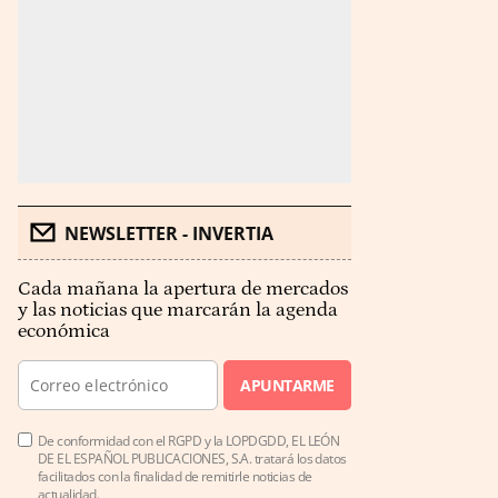
NEWSLETTER - INVERTIA
Cada mañana la apertura de mercados
y las noticias que marcarán la agenda
económica
APUNTARME
De conformidad con el RGPD y la LOPDGDD, EL LEÓN
DE EL ESPAÑOL PUBLICACIONES, S.A. tratará los datos
facilitados con la finalidad de remitirle noticias de
actualidad.