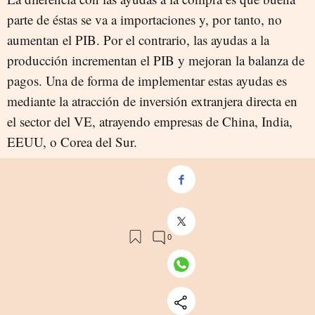
parte de éstas se va a importaciones y, por tanto, no
aumentan el PIB. Por el contrario, las ayudas a la
producción incrementan el PIB y mejoran la balanza de
pagos. Una de forma de implementar estas ayudas es
mediante la atracción de inversión extranjera directa en
el sector del VE, atrayendo empresas de China, India,
EEUU, o Corea del Sur.
(VI) La infraestructura de recarga.
Este es uno de los
elementos clave para la decisión sobre compra de un VE
por parte de un ciudadano o una empresa. En España
tenemos la suerte de tener una industria nacional de
cargadores de vehículos eléctricos (IIRR), que fue
pionera, hoy tiene 20 fabricantes de primer nivel que
compiten en Europa, Oriente Medio y África y que