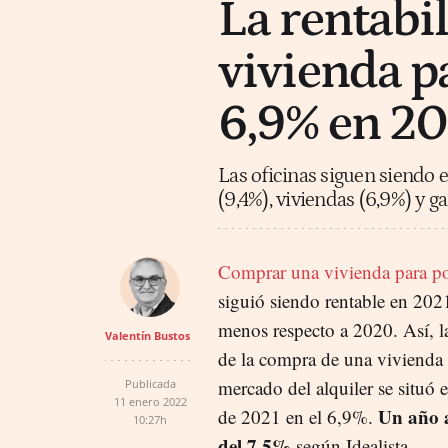
La rentabil
vivienda pa
6,9% en 20
Las oficinas siguen siendo e
(9,4%), viviendas (6,9%) y ga
Comprar una vivienda para pon
siguió siendo rentable en 20
menos respecto a 2020. Así, la
Valentín Bustos
de la compra de una vivienda 
mercado del alquiler se situó e
Publicada
11 enero 2022
Un año a
de 2021 en el 6,9%.
10:27h
del 7,5%
según Idealista.