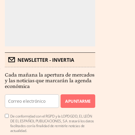
NEWSLETTER - INVERTIA
Cada mañana la apertura de mercados
y las noticias que marcarán la agenda
económica
APUNTARME
De conformidad con el RGPD y la LOPDGDD, EL LEÓN
DE EL ESPAÑOL PUBLICACIONES, S.A. tratará los datos
facilitados con la finalidad de remitirle noticias de
actualidad.