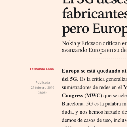
fabricantes
pero Europ
Nokia y Ericsson critican e
avanzando Europa en su des
Fernando Cano
Europa se está quedando atr
del 5G.
Es la crítica generaliz
Publicada
M
sumistradores de redes en el
27 febrero 2019
03:05h
Congress (MWC)
que se cele
Barcelona. 5G es la palabra má
duda, y nos hemos hartado de
demos de casos de uso, inclus