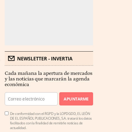
NEWSLETTER - INVERTIA
Cada mañana la apertura de mercados
y las noticias que marcarán la agenda
económica
APUNTARME
De conformidad con el RGPD y la LOPDGDD, EL LEÓN
DE EL ESPAÑOL PUBLICACIONES, S.A. tratará los datos
facilitados con la finalidad de remitirle noticias de
actualidad.