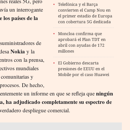
nes reales 5G, pero
Telefónica y el Barça
avía un interrogante
convierten el Camp Nou en
el primer estadio de Europa
 los países de la
con cobertura 5G dedicada
Moncloa confirma que
aprobará el Plan TDT en
suministradores de
abril con ayudas de 172
Nokia
ndesa
y la
millones
ntros con la prensa,
El Gobierno descarta
ectivos mundiales
presiones de EEUU en el
Mobile por el caso Huawei
s comunitarias y
 procesos. De hecho,
ningún
entemente un informe en que se refleja que
ia, ha adjudicado completamente su espectro de
l verdadero despliegue comercial.