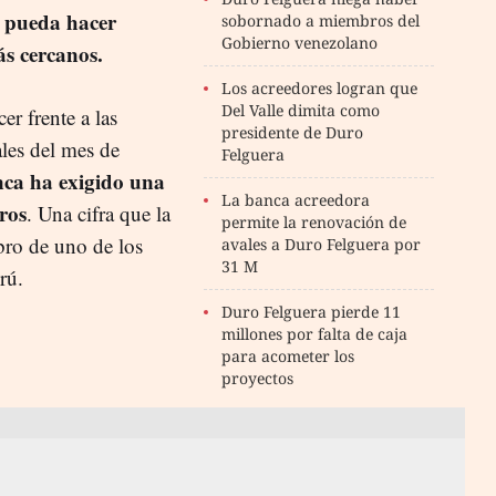
 pueda hacer
sobornado a miembros del
Gobierno venezolano
s cercanos.
Los acreedores logran que
Del Valle dimita como
er frente a las
presidente de Duro
ales del mes de
Felguera
nca ha exigido una
La banca acreedora
ros
. Una cifra que la
permite la renovación de
bro de uno de los
avales a Duro Felguera por
31 M
rú.
Duro Felguera pierde 11
millones por falta de caja
para acometer los
proyectos