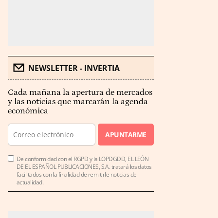
NEWSLETTER - INVERTIA
Cada mañana la apertura de mercados
y las noticias que marcarán la agenda
económica
APUNTARME
De conformidad con el RGPD y la LOPDGDD, EL LEÓN
DE EL ESPAÑOL PUBLICACIONES, S.A. tratará los datos
facilitados con la finalidad de remitirle noticias de
actualidad.