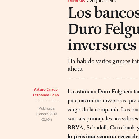
EMPRESAS
ADQUISICIONES
Los bancos
Duro Felgu
inversores
Ha habido varios grupos int
ahora.
Arturo Criado
La asturiana Duro Felguera t
Fernando Cano
para encontrar inversores que 
cargo de la compañía. Los ba
Publicada
6 enero 2018
son sus principales acreedores
02:05h
BBVA, Sabadell, Caixabank 
la próxima semana cerca de 