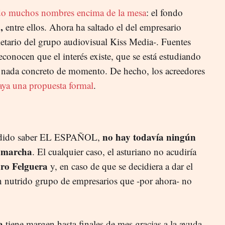
do muchos nombres encima de la mesa
: el fondo
,
entre ellos. Ahora ha saltado el del empresario
etario del grupo audiovisual Kiss Media-. Fuentes
conocen que el interés existe, que se está estudiando
y nada concreto de momento. De hecho, los acreedores
aya una propuesta formal
.
no hay todavía ningún
podido saber EL ESPAÑOL,
n marcha
. El cualquier caso, el asturiano no acudiría
ro Felguera
y, en caso de que se decidiera a dar el
un nutrido grupo de empresarios que -por ahora- no
a
tiene margen hasta finales de mes gracias a la ayuda