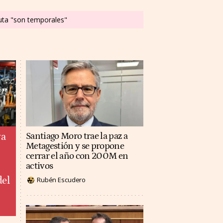
euta "son temporales"
ya
Santiago Moro trae la paz a
Metagestión y se propone
cerrar el año con 200M en
activos
del
Rubén Escudero