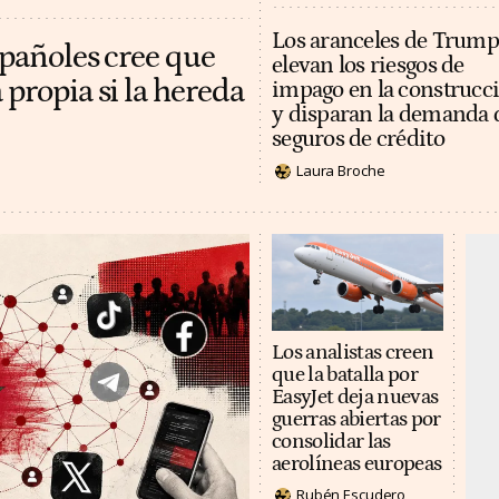
Los aranceles de Trump
spañoles cree que
elevan los riesgos de
 propia si la hereda
impago en la construcc
y disparan la demanda 
seguros de crédito
Laura Broche
Los analistas creen
que la batalla por
EasyJet deja nuevas
guerras abiertas por
consolidar las
aerolíneas europeas
Rubén Escudero