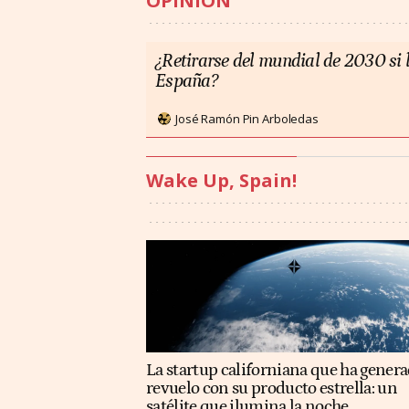
OPINIÓN
¿Retirarse del mundial de 2030 si l
España?
José Ramón Pin Arboledas
Wake Up, Spain!
La startup californiana que ha gener
revuelo con su producto estrella: un
satélite que ilumina la noche