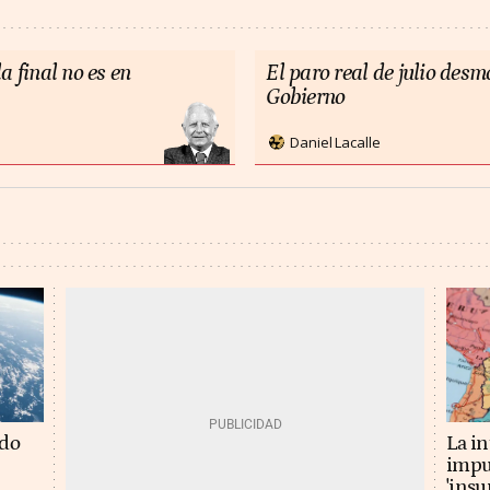
a final no es en
El paro real de julio des
Gobierno
Daniel Lacalle
La in
ado
impu
'insu