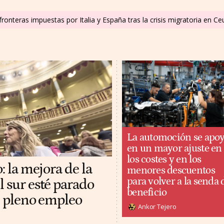
ronteras impuestas por Italia y España tras la crisis migratoria en C
La automoción se apo
en un mayor ajuste en
los costes y en los
: la mejora de la
menores descuentos
para volver a la senda 
l sur esté parado
beneficio
al pleno empleo
Ankor Tejero