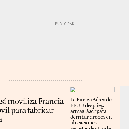
así moviliza Francia
La Fuerza Aérea de
EEUU despliega
vil para fabricar
armas láser para
derribar drones en
a
ubicaciones
secretas dentro de