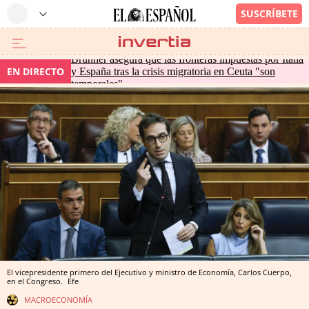
Brunner asegura que las fronteras impuestas por Italia
EN DIRECTO
y España tras la crisis migratoria en Ceuta "son
temporales"
El vicepresidente primero del Ejecutivo y ministro de Economía, Carlos Cuerpo,
en el Congreso.
Efe
MACROECONOMÍA