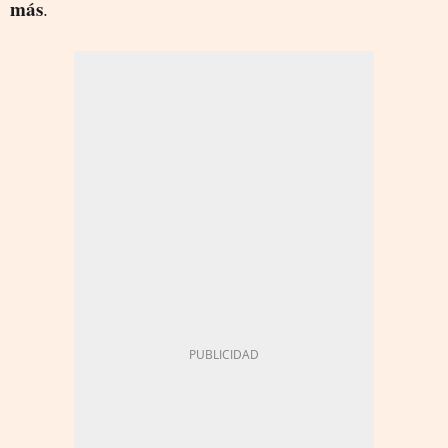
más
.