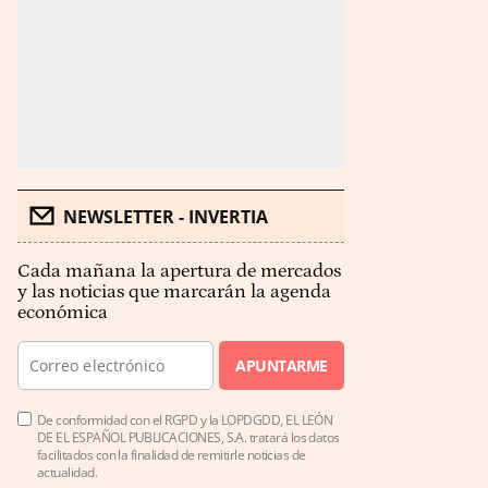
NEWSLETTER - INVERTIA
Cada mañana la apertura de mercados
y las noticias que marcarán la agenda
económica
APUNTARME
De conformidad con el RGPD y la LOPDGDD, EL LEÓN
DE EL ESPAÑOL PUBLICACIONES, S.A. tratará los datos
facilitados con la finalidad de remitirle noticias de
actualidad.