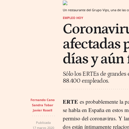
Un restaurante del Grupo Vips, una de las 
EMPLEO HOY
Coronavir
afectadas 
días y aún 
Sólo los ERTEs de grandes 
88.400 empleados.
Fernando Cano
ERTE
es probablemente la pa
Sandra Tobar
se habla en España en estos 
Javier Rosell
permiso del coronavirus. Y l
Publicada
dos están íntimamente relacio
17 marzo 2020