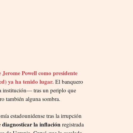
e Jerome Powell como presidente
ed) ya ha tenido lugar.
El banquero
a institución— tras un periplo que
ro también alguna sombra.
omía estadounidense tras la irrupción
 diagnosticar la inflación
registrada
sa de Ucrania. Creyó que la escalada