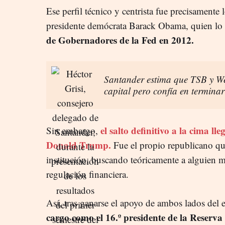
Ese perfil técnico y centrista fue precisamente 
presidente demócrata Barack Obama, quien l
de Gobernadores de la Fed en 2012.
Santander estima que TSB y We
capital pero confía en termina
el salto definitivo a la cima l
Sin embargo,
Donald Trump.
Fue el propio republicano qui
institución, buscando teóricamente a alguien me
regulación financiera.
Así, tras ganarse el apoyo de ambos lados del 
cargo como el 16.º presidente de la Reserva 