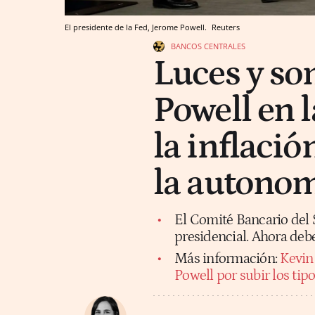
El presidente de la Fed, Jerome Powell.
Reuters
BANCOS CENTRALES
Luces y so
Powell en l
la inflació
la autonom
El Comité Bancario del
presidencial. Ahora debe
Más información:
Kevin 
Powell por subir los tip