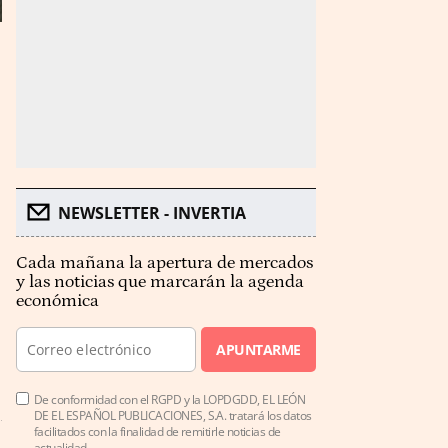
NEWSLETTER - INVERTIA
Cada mañana la apertura de mercados
y las noticias que marcarán la agenda
económica
APUNTARME
De conformidad con el RGPD y la LOPDGDD, EL LEÓN
DE EL ESPAÑOL PUBLICACIONES, S.A. tratará los datos
facilitados con la finalidad de remitirle noticias de
actualidad.