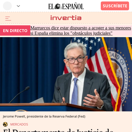
Marruecos dice estar dispuesto a acoger a sus menores
EN DIRECTO
si España elimina los "obstáculos judiciales"
Jerome Powell, presidente de la Reserva Federal (Fed)
MERCADOS