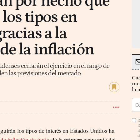
an por hecho que
 los tipos en
racias a la
e la inflación
idenses cerrarán el ejercicio en el rango de
plen las previsiones del mercado.
Cad
mer
la 
D
D
guirán los tipos de interés en Estados Unidos ha
d
d
de inflación de junio
de la primera economía del