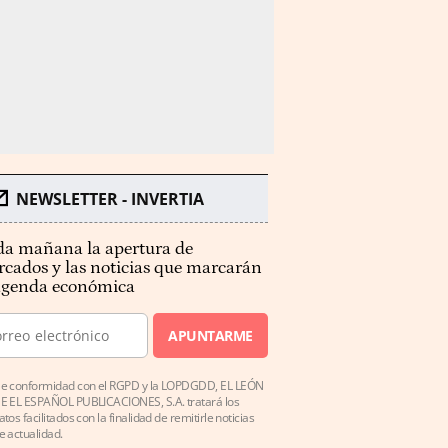
NEWSLETTER - INVERTIA
a mañana la apertura de
cados y las noticias que marcarán
agenda económica
APUNTARME
e conformidad con el RGPD y la LOPDGDD, EL LEÓN
E EL ESPAÑOL PUBLICACIONES, S.A. tratará los
atos facilitados con la finalidad de remitirle noticias
e actualidad.