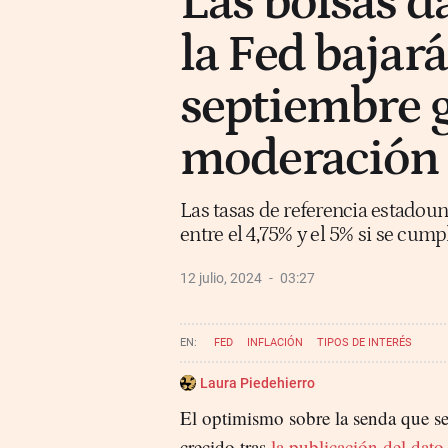
Las bolsas d
la Fed bajará
septiembre g
moderación d
Las tasas de referencia estadoun
entre el 4,75% y el 5% si se cum
12 julio, 2024
03:27
FED
INFLACIÓN
TIPOS DE INTERÉS
Laura Piedehierro
El optimismo sobre la senda que se
crecido tras
la publicación del dato 