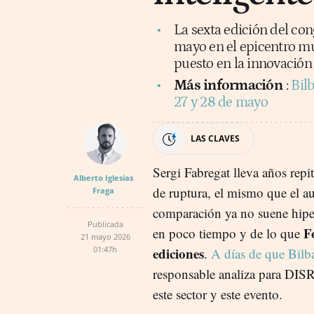
La sexta edición del con
mayo en el epicentro m
puesto en la innovación 
Más información
:
Bilb
27 y 28 de mayo
LAS CLAVES
Sergi Fabregat lleva años rep
Alberto Iglesias
de ruptura, el mismo que el 
Fraga
comparación ya no suene hipe
Publicada
F
en poco tiempo y de lo que
21 mayo 2026
01:47h
ediciones
.
A días de que Bilba
responsable analiza para DIS
este sector y este evento.