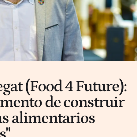
gat (Food 4 Future):
omento de construir
s alimentarios
s"