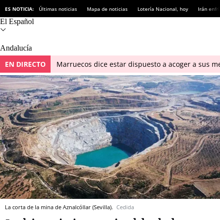
ES NOTICIA:
Últimas noticias
Mapa de noticias
Lotería Nacional, hoy
Irán enfr
El Español
Andalucía
EN DIRECTO
Marruecos dice estar dispuesto a acoger a sus me
La corta de la mina de Aznalcóllar (Sevilla).
Cedida