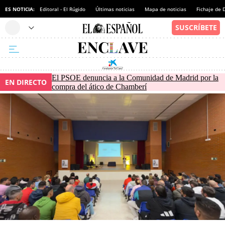
ES NOTICIA:
Editoral - El Rúgido
Últimas noticias
Mapa de noticias
Fichaje de
El PSOE denuncia a la Comunidad de Madrid por la
EN DIRECTO
compra del ático de Chamberí