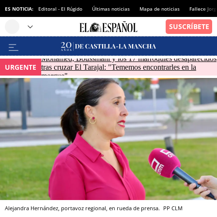
ES NOTICIA:
Editoral - El Rúgido
Últimas noticias
Mapa de noticias
Fallece Jor
Mohamed, Boussmahi y los 17 marroquíes desaparecidos
URGENTE
tras cruzar El Tarajal: "Tememos encontrarles en la
morgue"
Alejandra Hernández, portavoz regional, en rueda de prensa.
PP CLM