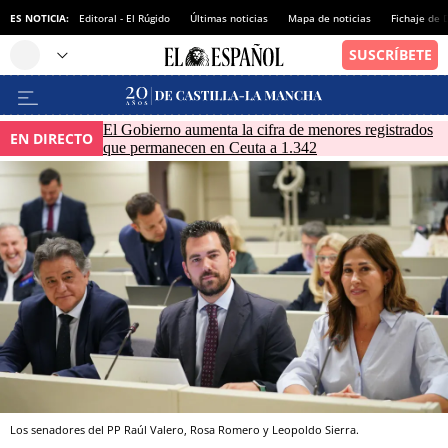
ES NOTICIA:
Editoral - El Rúgido
Últimas noticias
Mapa de noticias
Fichaje de
El Gobierno aumenta la cifra de menores registrados
EN DIRECTO
que permanecen en Ceuta a 1.342
Los senadores del PP Raúl Valero, Rosa Romero y Leopoldo Sierra.