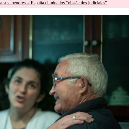
a sus menores si España elimina los "obstáculos judiciales"