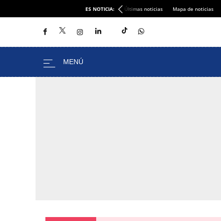
ES NOTICIA:
Últimas noticias
Mapa de noticias