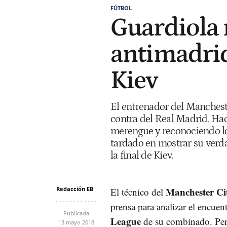
FÚTBOL
Guardiola 
antimadrid
Kiev
El entrenador del Mancheste
contra del Real Madrid. Hac
merengue y reconociendo lo
tardado en mostrar su verda
la final de Kiev.
Redacción EB
Manchester Ci
El técnico del
prensa para analizar el encuen
Publicada
League
de su combinado. Per
13 mayo 2018