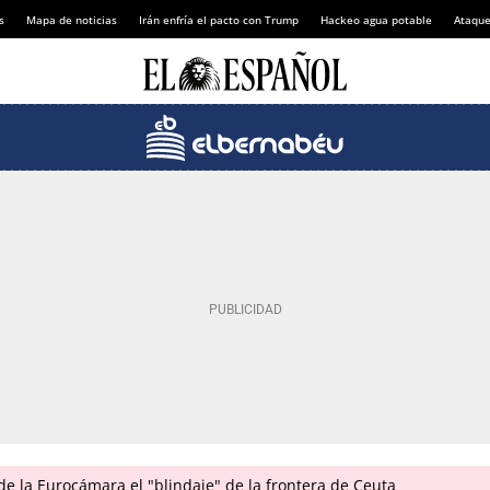
s
Mapa de noticias
Irán enfría el pacto con Trump
Hackeo agua potable
Ataque
 de la Eurocámara el "blindaje" de la frontera de Ceuta