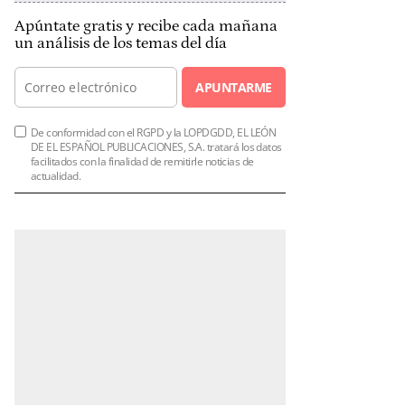
Apúntate gratis y recibe cada mañana
un análisis de los temas del día
APUNTARME
De conformidad con el RGPD y la LOPDGDD, EL LEÓN
DE EL ESPAÑOL PUBLICACIONES, S.A. tratará los datos
facilitados con la finalidad de remitirle noticias de
actualidad.