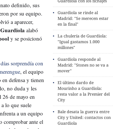
Guardiola con los fichajes
nato definido, sus
eron por su equipo.
Guardiola se rinde al
Madrid: "Se merecen estar
vió a aparecer,
en la final"
Guardiola
.
alabó
La chulería de Guardiola:
pool
y se posicionó
"Igual gastamos 1.000
millones"
Guardiola responde al
días sorprendía con
Madrid: "Stones no se va a
 merengue
, el equipo
mover"
en defensa y tienen
El último dardo de
lo, no duda y les
Mourinho a Guardiola:
resta valor a la Premier del
el 26 de mayo en
City
 a lo que suele
Bale desata la guerra entre
nfrenta a un equipo
City y United: contactos con
o comprobar ante el
Guardiola