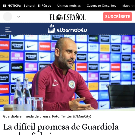
ES NOTICIA:
Editoral - El Rúgido
Últimas noticias
Cuponazo Once, hoy
Mapa de 
Guardiola en rueda de prensa. Foto: Twitter (@ManCity)
La difícil promesa de Guardiola