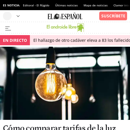
ES NOTICIA:
Editoral - El Rúgido
Últimas noticias
Mapa de noticias
Clamor inte
EN DIRECTO
El hallazgo de otro cadáver eleva a 83 los falleci
Cómo comparar tarifas de la luz