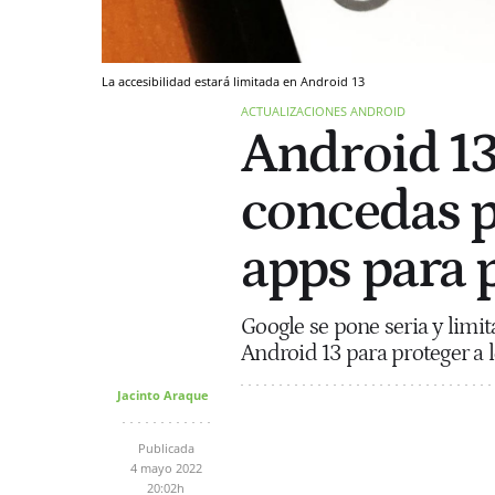
La accesibilidad estará limitada en Android 13
ACTUALIZACIONES ANDROID
Android 13
concedas p
apps para 
Google se pone seria y limi
Android 13 para proteger a l
Jacinto Araque
Publicada
4 mayo 2022
20:02h