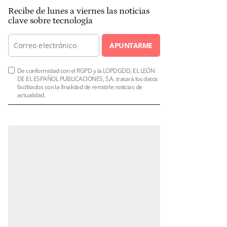
Recibe de lunes a viernes las noticias
clave sobre tecnología
APUNTARME
De conformidad con el RGPD y la LOPDGDD, EL LEÓN
DE EL ESPAÑOL PUBLICACIONES, S.A. tratará los datos
facilitados con la finalidad de remitirle noticias de
actualidad.