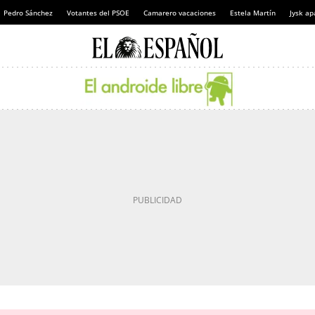
Pedro Sánchez
Votantes del PSOE
Camarero vacaciones
Estela Martín
Jysk ap