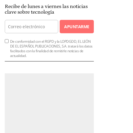
Recibe de lunes a viernes las noticias
clave sobre tecnología
APUNTARME
De conformidad con el RGPD y la LOPDGDD, EL LEÓN
DE EL ESPAÑOL PUBLICACIONES, S.A. tratará los datos
facilitados con la finalidad de remitirle noticias de
actualidad.