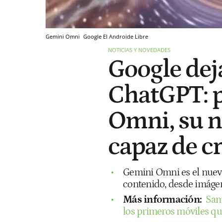
Gemini Omni
Google
El Androide Libre
NOTICIAS Y NOVEDADES
Google deja
ChatGPT: 
Omni, su n
capaz de c
Gemini Omni es el nuevo
contenido, desde imágen
Más información:
Sam
los primeros móviles qu