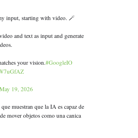
 input, starting with video. 🪄
ideo and text as input and generate
ideos.
matches your vision.
#GoogleIO
IQW7uGfAZ
May 19, 2026
 que muestran que la IA es capaz de
a de mover objetos como una canica