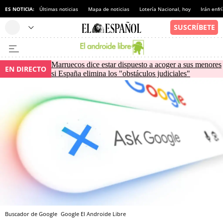
ES NOTICIA:
Últimas noticias
Mapa de noticias
Lotería Nacional, hoy
Irán enfr
Marruecos dice estar dispuesto a acoger a sus menores
EN DIRECTO
si España elimina los "obstáculos judiciales"
Buscador de Google
Google
El Androide Libre