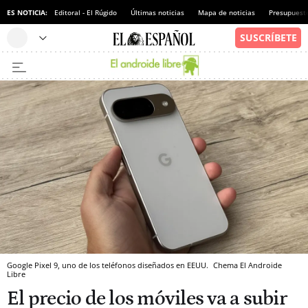
ES NOTICIA:
Editoral - El Rúgido
Últimas noticias
Mapa de noticias
Presupuest
Google Pixel 9, uno de los teléfonos diseñados en EEUU.
Chema
El Androide
Libre
El precio de los móviles va a subir