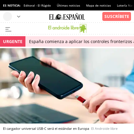
ES NOTICIA:
Editoral - El Rúgido
Últimas noticias
Mapa de noticias
Lotería Nac
URGENTE
España comienza a aplicar los controles fronterizos a
El cargador universal USB-C será el estándar en Europa
El Androide libre