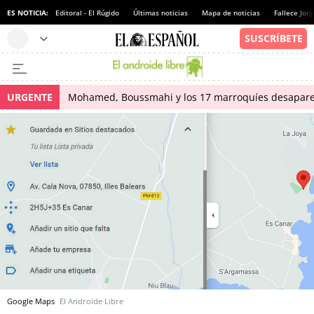
ES NOTICIA:
Editoral - El Rúgido
Últimas noticias
Mapa de noticias
Fallece Jor
URGENTE
Mohamed, Boussmahi y los 17 marroquíes desapareci
Google Maps
El Androide Libre