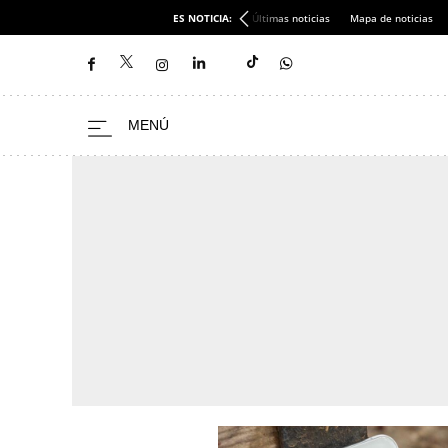
ES NOTICIA:
Últimas noticias
Mapa de noticias