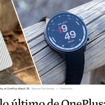
echa, el OnePlus Watch 2R.
Manuel Fernández
Omicrono
o último de OnePlus