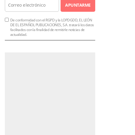
APUNTARME
De conformidad con el RGPD y la LOPDGDD, EL LEÓN
DE EL ESPAÑOL PUBLICACIONES, S.A. tratará los datos
facilitados con la finalidad de remitirle noticias de
actualidad.