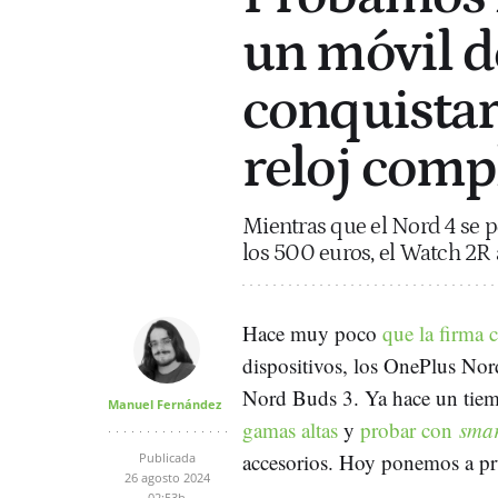
un móvil 
conquistar
reloj comp
Mientras que el Nord 4 se p
los 500 euros, el Watch 2R 
Hace muy poco
que la firma 
dispositivos, los OnePlus No
Nord Buds 3. Ya hace un tiem
Manuel Fernández
gamas altas
y
probar con
sma
accesorios. Hoy ponemos a pr
Publicada
26 agosto 2024
02:53h