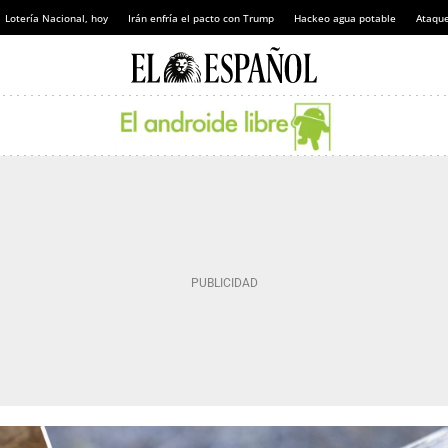
Lotería Nacional, hoy
Irán enfría el pacto con Trump
Hackeo agua potable
Ataque