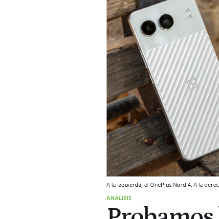
A la izquierda, el OnePlus Nord 4. A la der
ANÁLISIS
Probamos l