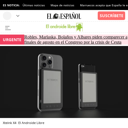
ES NOTICIA:
Últimas noticias
Mapa de noticias
Marruecos acepta que España le e
Robles, Marlaska, Bolaños y Albares piden comparecer a
URGENTE
finales de agosto en el Congreso por la crisis de Ceuta
Xteink X4
El Androide Libre