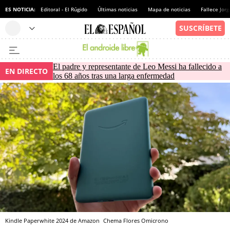
ES NOTICIA:
Editoral - El Rúgido
Últimas noticias
Mapa de noticias
Fallece Jor
El padre y representante de Leo Messi ha fallecido a
EN DIRECTO
los 68 años tras una larga enfermedad
Kindle Paperwhite 2024 de Amazon
Chema Flores
Omicrono