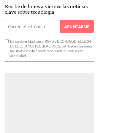
Recibe de lunes a viernes las noticias
clave sobre tecnología
APUNTARME
De conformidad con el RGPD y la LOPDGDD, EL LEÓN
DE EL ESPAÑOL PUBLICACIONES, S.A. tratará los datos
facilitados con la finalidad de remitirle noticias de
actualidad.