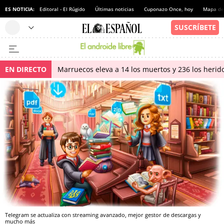
ES NOTICIA:
Editoral - El Rúgido
Últimas noticias
Cuponazo Once, hoy
Mapa de 
EN DIRECTO
Marruecos eleva a 14 los muertos y 236 los herido
Telegram se actualiza con streaming avanzado, mejor gestor de descargas y
mucho más